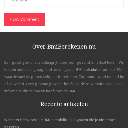
Over BmiBerekenen.nu
Een goed gewicht is belangrijk voor een gezond en vitaal leven. Wij
helpen mensen graag met onze gratis
BMI calculator
om de BMI-
waarde snel en gemakkelijk uit te rekenen. Zodoende weet men of hij
of zij wel of geen gezond gewicht heeft. Op deze website vind je alle
informatie die te maken heeft met de BMI.
Recente artikelen
Wanneer beïnvloedt je BMI je mobiliteit? Signalen die je niet moet
negeren