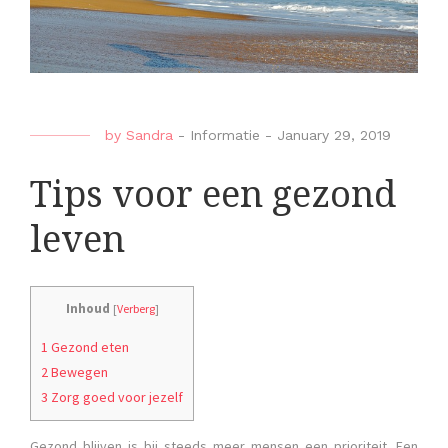
by
Sandra
-
Informatie
-
January 29, 2019
Tips voor een gezond
leven
Inhoud
[
Verberg
]
1 Gezond eten
2 Bewegen
3 Zorg goed voor jezelf
Gezond blijven is bij steeds meer mensen een prioriteit. Een