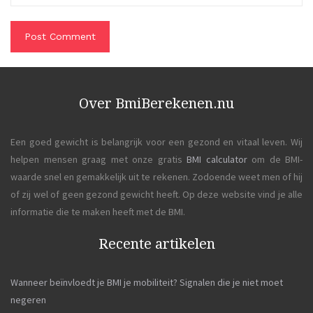
Over BmiBerekenen.nu
Een goed gewicht is belangrijk voor een gezond en vitaal leven. Wij
helpen mensen graag met onze gratis
BMI calculator
om de BMI-
waarde snel en gemakkelijk uit te rekenen. Zodoende weet men of hij
of zij wel of geen gezond gewicht heeft. Op deze website vind je alle
informatie die te maken heeft met de BMI.
Recente artikelen
Wanneer beïnvloedt je BMI je mobiliteit? Signalen die je niet moet
negeren