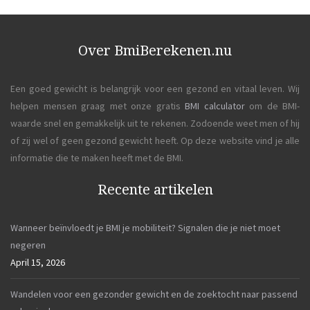
Over BmiBerekenen.nu
Een goed gewicht is belangrijk voor een gezond en vitaal leven. Wij
helpen mensen graag met onze gratis
BMI calculator
om de BMI-
waarde snel en gemakkelijk uit te rekenen. Zodoende weet men of hij
of zij wel of geen gezond gewicht heeft. Op deze website vind je alle
informatie die te maken heeft met de BMI.
Recente artikelen
Wanneer beïnvloedt je BMI je mobiliteit? Signalen die je niet moet
negeren
April 15, 2026
Wandelen voor een gezonder gewicht en de zoektocht naar passend